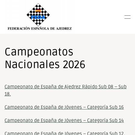
Nota:
este
Skip to main content
sitio
web
incluye
un
sistema
Campeonatos
de
Nacionales 2026
accesibilidad.
Campeonato de España de Ajedrez Rápido Sub 08 – Sub
18.
Campeonato de España de Jóvenes – Categoría Sub 16
Campeonato de España de Jóvenes – Categoría Sub 14
Campeonato de España de Jóvenes – Categoría Sub 12.