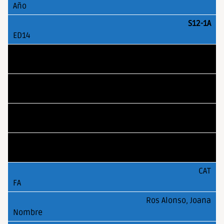
S12-1A
MAD
Soto Martin, Miguel
2003
S12-1A
CAT
Ros Alonso, Joana