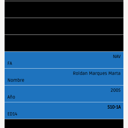
Reyes Penas Sebastian
2005
S10-1A
NAV
Roldan Marques Marta
2005
S10-1A
EXT