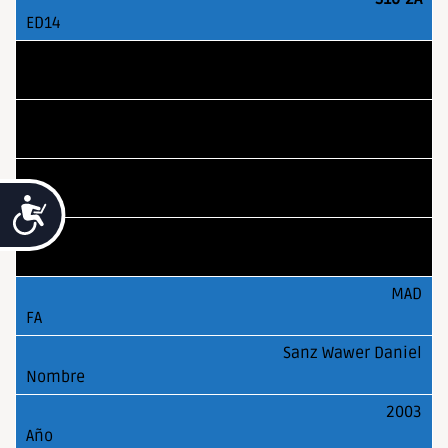
AST
Prado Lobo Jonas
2003
Accesibilidad
S12-1A
MAD
Sanz Wawer Daniel
2003