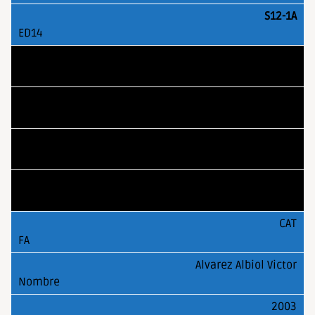
S12-1A
AND
Henderson De La Fuente Lanc
2003
S12-1A
CAT
Alvarez Albiol Victor
2003