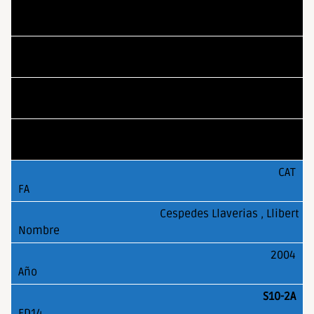
ARA
Eizaguerri Floris, Maria
2004
S10-2A
CAT
Cespedes Llaverias , Llibert
2004
S10-2A