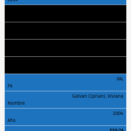
CAN
Rodriguez Redondo Adhara
2004
S10-2A
VAL
Galvan Cipriani, Viviana
2004
S10-2A