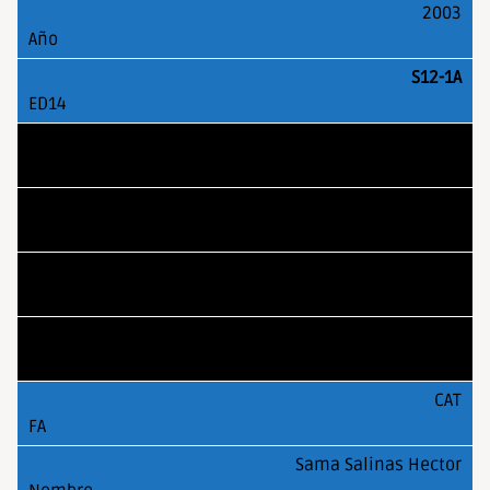
2003
S12-1A
MAD
Lianes Garcia, Marcos
2002
S12-2A
CAT
Sama Salinas Hector