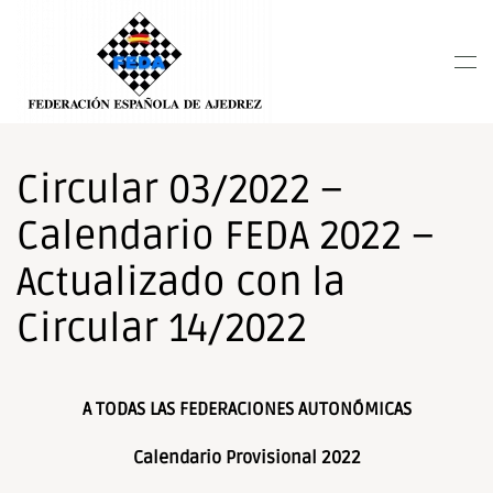
Nota:
este
Skip to main content
sitio
web
incluye
un
sistema
Circular 03/2022 –
de
Calendario FEDA 2022 –
accesibilidad.
Actualizado con la
Circular 14/2022
A TODAS LAS FEDERACIONES AUTONÓMICAS
Calendario Provisional 2022