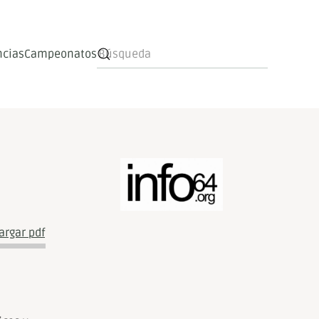
ncias
Campeonatos
rgar pdf