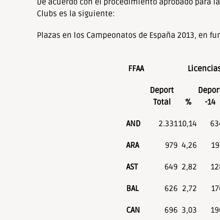
De acuerdo con el procedimiento aprobado para la
personas
Clubs es la siguiente:
con
discapacidad
Plazas en los Campeonatos de España 2013, en func
visual
que
están
FFAA
Licencia
usando
Deport
Depor
un
Total
%
-14
lector
de
AND
2.331
10,14
63
pantalla;
Presione
ARA
979
4,26
19
Control-
F10
AST
649
2,82
12
para
abrir
BAL
626
2,72
17
un
menú
CAN
696
3,03
19