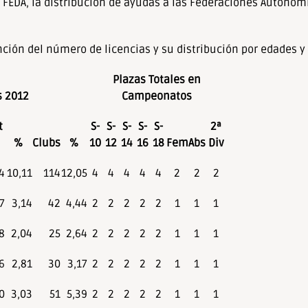
 FEDA, la distribución de ayudas a las Federaciones Autonóm
ión del número de licencias y su distribución por edades y 
Plazas Totales en
s 2012
Campeonatos
t
S-
S-
S-
S-
S-
2ª
%
Clubs
%
10
12
14
16
18
Fem
Abs
Div
4
10,11
114
12,05
4
4
4
4
4
2
2
2
7
3,14
42
4,44
2
2
2
2
2
1
1
1
8
2,04
25
2,64
2
2
2
2
2
1
1
1
6
2,81
30
3,17
2
2
2
2
2
1
1
1
0
3,03
51
5,39
2
2
2
2
2
1
1
1