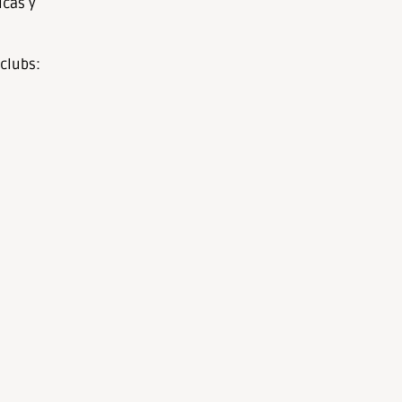
icas y
clubs: