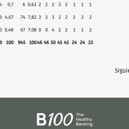
4
0,7
6
0,63
2
2
2
2
2
1
1
1
3
4,67
74
7,82
3
3
3
2
2
2
2
2
0
0,48
67
7,08
0
0
4
2
2
1
1
2
9
100
945
100
46
46
50
45
45
24
24
25
Sigui