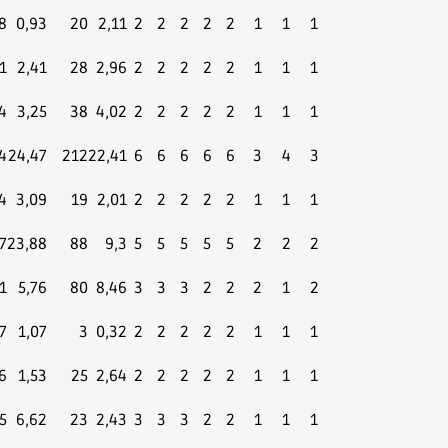
8
0,93
20
2,11
2
2
2
2
2
1
1
1
1
2,41
28
2,96
2
2
2
2
2
1
1
1
4
3,25
38
4,02
2
2
2
2
2
1
1
1
4
24,47
212
22,41
6
6
6
6
6
3
4
3
4
3,09
19
2,01
2
2
2
2
2
1
1
1
7
23,88
88
9,3
5
5
5
5
5
2
2
2
1
5,76
80
8,46
3
3
3
2
2
2
1
2
7
1,07
3
0,32
2
2
2
2
2
1
1
1
6
1,53
25
2,64
2
2
2
2
2
1
1
1
5
6,62
23
2,43
3
3
3
2
2
1
1
1