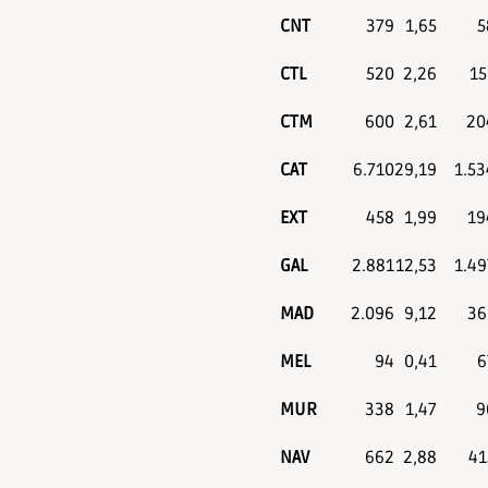
de
CNT
379
1,65
5
accesibilidad.
CTL
520
2,26
15
CTM
600
2,61
20
CAT
6.710
29,19
1.53
EXT
458
1,99
19
GAL
2.881
12,53
1.49
MAD
2.096
9,12
36
MEL
94
0,41
6
MUR
338
1,47
9
NAV
662
2,88
41