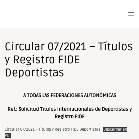
Nota:
este
Skip to main content
sitio
web
incluye
un
Circular 07/2021 – Títulos
sistema
de
y Registro FIDE
accesibilidad.
Deportistas
A TODAS LAS FEDERACIONES AUTONÓMICAS
Ref.: Solicitud Títulos Internacionales de Deportistas y
Registro FIDE
Circular 07/2021 – Títulos y Registro FIDE Deportistas
Descargar en
PDF