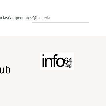
ncias
Campeonatos
Sub