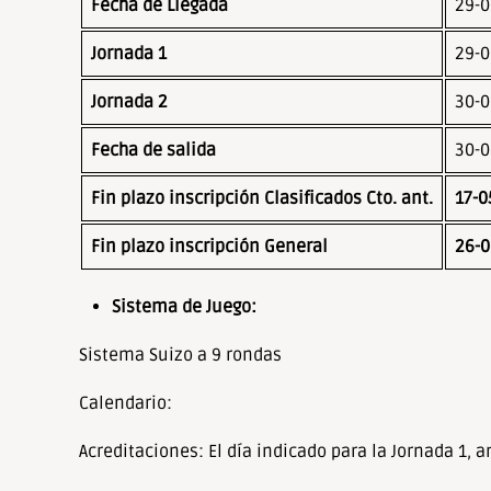
de
Fecha de Llegada
29-0
accesibilidad.
Jornada 1
29-0
Jornada 2
30-0
Fecha de salida
30-0
Fin plazo inscripción
Clasificados Cto. ant.
17-0
Fin plazo inscripción General
26-0
Sistema de Juego:
Sistema Suizo a 9 rondas
Calendario:
Acreditaciones: El día indicado para la Jornada 1, a