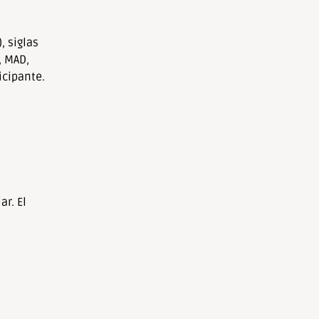
, siglas
, MAD,
icipante.
ar. El