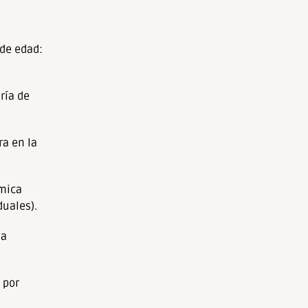
 de edad:
ría de
ra en la
ómica
duales).
ta
 por