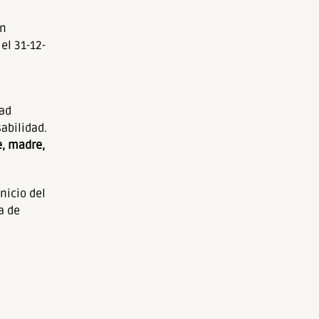
an
el 31-12-
tad
abilidad.
e, madre,
nicio del
a de