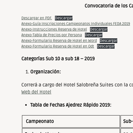
personas
Convocatoria de los 
con
Descargar en PDF.
Descargar
discapacidad
Anexo-Guía Inscripciones Campeonatos Individuales FEDA 2019
visual
Anexo-Instrucciones Reserva de Hotel
Descargar
que
Anexo-Tabla de Precios por Persona
Descargar
Anexo-Formulario Reserva de Hotel en Word
Descargar
están
Anexo-Formulario Reserva de Hotel en Odt
Descargar
usando
un
Categorías Sub 10 a sub 18 – 2019
lector
de
Organización:
pantalla;
Presione
Correrá a cargo del Hotel Salobreña Suites con la 
Control-
Web del Hotel
F10
Tabla de Fechas Ajedrez Rápido 2019:
para
abrir
un
Campeonato
Sub-
menú