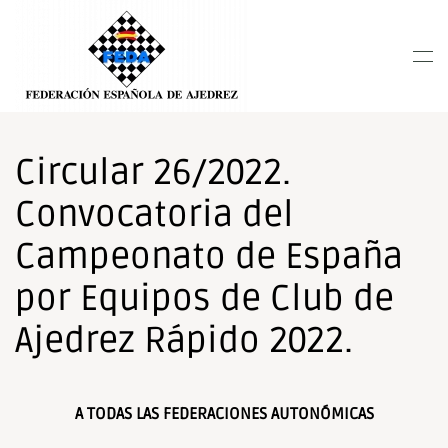
Nota:
este
Skip to main content
sitio
web
incluye
un
sistema
Circular 26/2022.
de
Convocatoria del
accesibilidad.
Campeonato de España
por Equipos de Club de
Ajedrez Rápido 2022.
A TODAS LAS FEDERACIONES AUTONÓMICAS