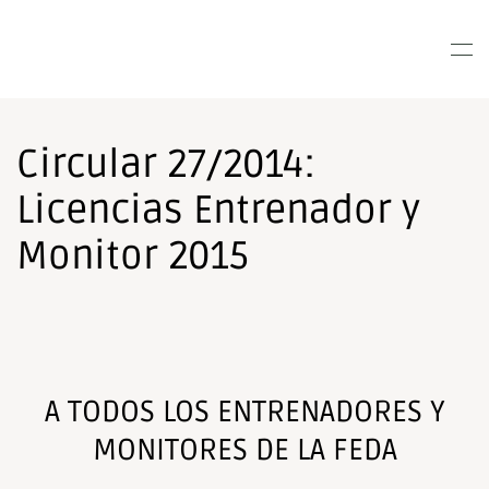
Nota:
este
Skip to main content
sitio
web
incluye
un
Circular 27/2014:
sistema
de
Licencias Entrenador y
accesibilidad.
Monitor 2015
A TODOS LOS ENTRENADORES Y
MONITORES DE LA FEDA