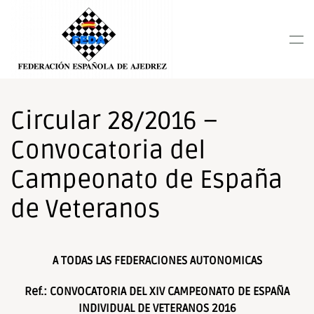
Nota:
este
Skip to main content
sitio
web
incluye
un
sistema
Circular 28/2016 –
de
Convocatoria del
accesibilidad.
Campeonato de España
de Veteranos
A TODAS LAS FEDERACIONES AUTONOMICAS
Ref.: CONVOCATORIA DEL XIV CAMPEONATO DE ESPAÑA
INDIVIDUAL DE VETERANOS 2016