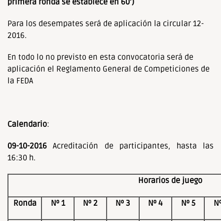
primera ronda se establece en 60’)
Para los desempates será de aplicación la circular 12-
2016.
En todo lo no previsto en esta convocatoria será de
aplicación el Reglamento General de Competiciones de
la FEDA
Calendario
:
09-10-2016
Acreditación de participantes, hasta las
16:30 h.
Horarios de juego
Ronda
Nº 1
Nº 2
Nº 3
Nº 4
Nº 5
Nº