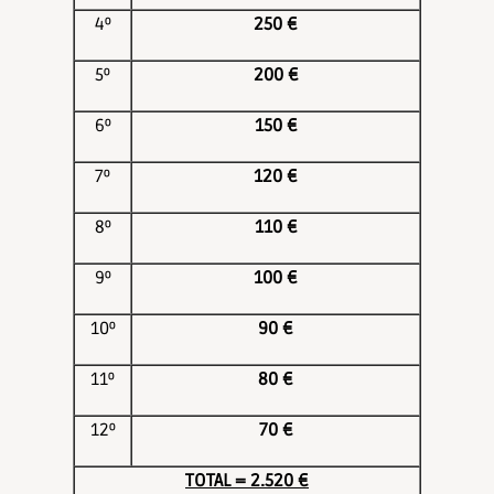
4º
250 €
5º
200 €
6º
150 €
7º
120 €
8º
110 €
9º
100 €
10º
90 €
11º
80 €
12º
70 €
TOTAL = 2.520 €