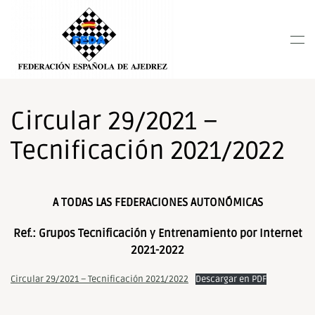
Nota:
este
Skip to main content
sitio
web
incluye
un
sistema
Circular 29/2021 –
de
Tecnificación 2021/2022
accesibilidad.
A TODAS LAS FEDERACIONES AUTONÓMICAS
Ref.: Grupos Tecnificación y Entrenamiento por Internet
2021-2022
Circular 29/2021 – Tecnificación 2021/2022
Descargar en PDF