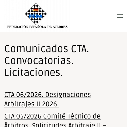
Nota:
este
Skip to main content
sitio
web
incluye
un
sistema
Comunicados CTA.
de
Convocatorias.
accesibilidad.
Licitaciones.
CTA 06/2026. Designaciones
Arbitrajes II 2026.
CTA 05/2026 Comité Técnico de
Árbitros. Solicitudes Arbitraje II –