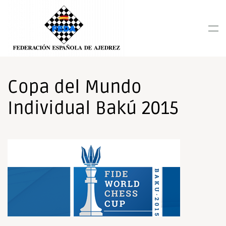
Nota:
este
Skip to main content
sitio
web
incluye
un
sistema
Copa del Mundo
de
Individual Bakú 2015
accesibilidad.