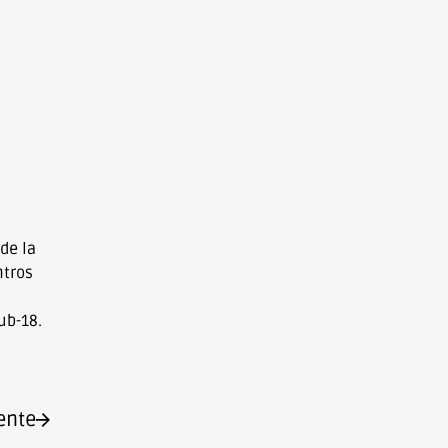
de la
ntros
ub-18.
ente