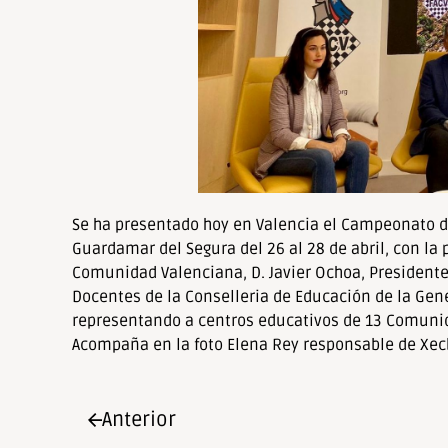
personas
con
discapacidad
visual
que
están
usando
un
lector
Se ha presentado hoy en Valencia el Campeonato de
de
Guardamar del Segura del 26 al 28 de abril, con la 
pantalla;
Comunidad Valenciana, D. Javier Ochoa, Presidente 
Presione
Docentes de la Conselleria de Educación de la Gene
Control-
representando a centros educativos de 13 Comunid
F10
Acompaña en la foto Elena Rey responsable de Xecb
para
abrir
un
Anterior
menú