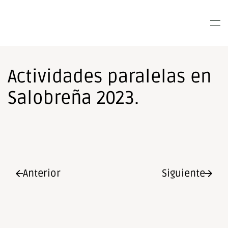
Nota:
este
Skip to main content
sitio
web
incluye
un
Actividades paralelas en
sistema
de
Salobreña 2023.
accesibilidad.
Anterior
Siguiente