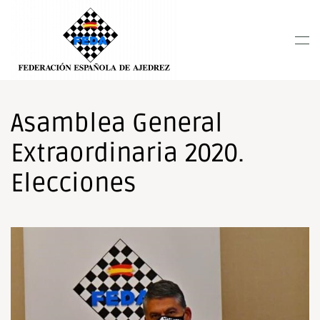
Nota:
este
Skip to main content
sitio
web
incluye
un
sistema
Asamblea General
de
Extraordinaria 2020.
accesibilidad.
Elecciones