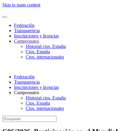
Nota:
Skip to main content
este
sitio
web
incluye
Federación
un
Transparencia
sistema
Inscripciones y licencias
de
Campeonatos
accesibilidad.
Historial ctos. España
Ctos. España
Ctos. internacionales
Federación
Transparencia
Inscripciones y licencias
Campeonatos
Historial ctos. España
Ctos. España
Ctos. internacionales