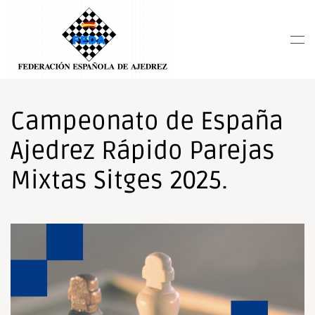
Nota:
este
Skip to main content
sitio
web
incluye
un
sistema
Campeonato de España
de
Ajedrez Rápido Parejas
accesibilidad.
Mixtas Sitges 2025.