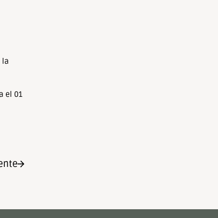
 la
a el 01
ente