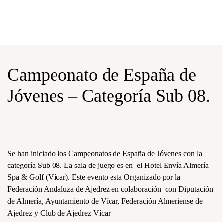
Nota:
este
Skip to main content
sitio
web
incluye
un
Campeonato de España de
sistema
de
Jóvenes – Categoría Sub 08.
accesibilidad.
Se han iniciado los Campeonatos de España de Jóvenes con la
categoría Sub 08. La sala de juego es en el Hotel Envía Almería
Spa & Golf (Vícar). Este evento esta Organizado por la
Federación Andaluza de Ajedrez en colaboración con Diputación
de Almería, Ayuntamiento de Vícar, Federación Almeriense de
Ajedrez y Club de Ajedrez Vícar.