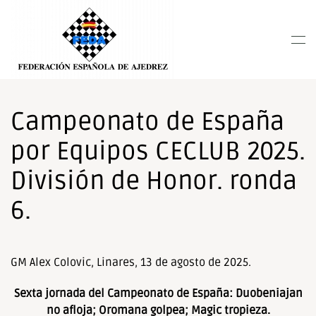
Nota:
este
Skip to main content
sitio
web
incluye
un
sistema
Campeonato de España
de
por Equipos CECLUB 2025.
accesibilidad.
División de Honor. ronda
6.
GM Alex Colovic, Linares, 13 de agosto de 2025.
Sexta jornada del Campeonato de España: Duobeniajan
no afloja; Oromana golpea; Magic tropieza.