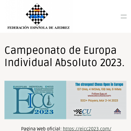
Nota:
este
Skip to main content
sitio
web
incluye
un
sistema
Campeonato de Europa
de
Individual Absoluto 2023.
accesibilidad.
Pagina Web oficial:
https://eicc2023.com/