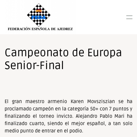
Nota:
este
Skip to main content
sitio
web
incluye
un
sistema
Campeonato de Europa
de
Senior-Final
accesibilidad.
El gran maestro armenio Karen Movsziszian se ha
proclamado campeón en la categoría 50+ con 7 puntos y
finalizando el torneo invicto. Alejandro Pablo Mari ha
finalizado cuarto, siendo el mejor español, a tan solo
medio punto de entrar en el podio.