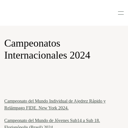
Nota:
este
Skip to main content
sitio
web
incluye
un
Campeonatos
sistema
de
Internacionales 2024
accesibilidad.
Campeonato del Mundo Individual de Ajedrez Rápido y
Relámpago FIDE. New York 2024.
Campeonato del Mundo de Jóvenes Sub14 a Sub 18.
Florianópolis (Brasil) 2024.