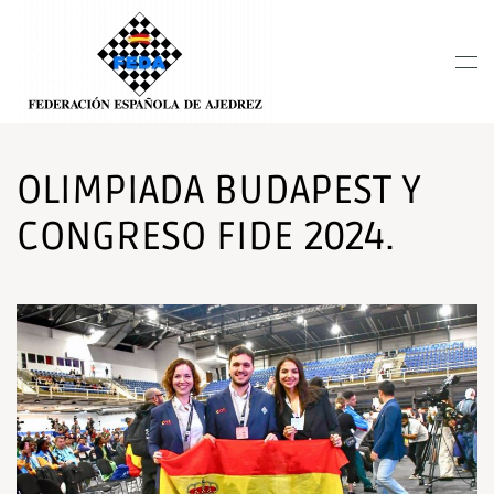
Nota:
este
Skip to main content
sitio
web
incluye
un
sistema
OLIMPIADA BUDAPEST Y
de
CONGRESO FIDE 2024.
accesibilidad.