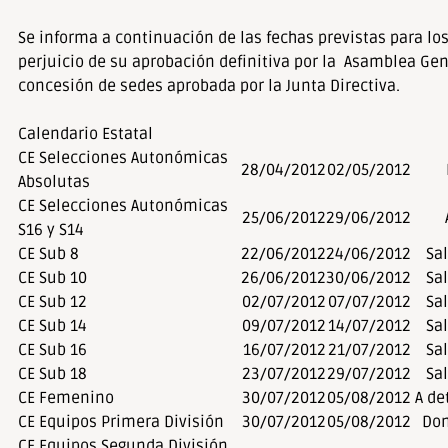
Se informa a continuación de las fechas previstas para l
perjuicio de su aprobación definitiva por la Asamblea Gen
concesión de sedes aprobada por la Junta Directiva.
Calendario Estatal
CE Selecciones Autonómicas
28/04/2012
02/05/2012
Absolutas
CE Selecciones Autonómicas
25/06/2012
29/06/2012
S16 y S14
CE Sub 8
22/06/2012
24/06/2012
Sa
CE Sub 10
26/06/2012
30/06/2012
Sa
CE Sub 12
02/07/2012
07/07/2012
Sa
CE Sub 14
09/07/2012
14/07/2012
Sa
CE Sub 16
16/07/2012
21/07/2012
Sa
CE Sub 18
23/07/2012
29/07/2012
Sa
CE Femenino
30/07/2012
05/08/2012
A de
CE Equipos Primera División
30/07/2012
05/08/2012
Don
CE Equipos Segunda División