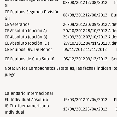
08/08/2012
12/08/2012
P
GI
CE Equipos Segunda División
08/08/2012
12/08/2012
Bur
GII
CE Veteranos
24/09/2012
30/09/2012
A de
CE Absoluto (opción A)
20/10/2012
28/10/2012
A de
CE Absoluto (opción B)
29/09/2012
07/10/2012
A de
CE Absoluto (opción C )
27/10/2012
04/11/2012
A de
CE Equipos Div. De Honor
05/11/2012
11/11/2012
CE Equipos de Club Sub 16
05/12/2012
09/12/2012
Be
Nota: En los Campeonatos Estatales, las fechas indican lo
juego
Calendario Internacional
EU Individual Absoluto
19/03/2012
01/04/2012
P
IB Cto. Iberoamericano
13/04/2012
23/04/2012
Individual