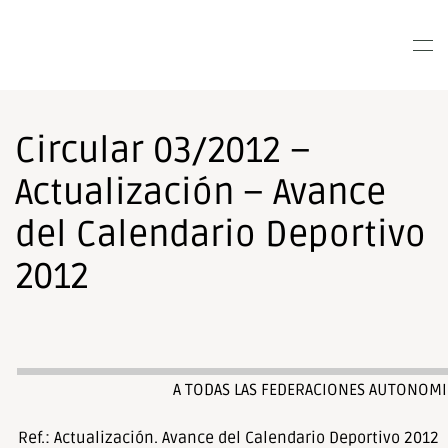
Nota:
este
Skip to main content
sitio
web
incluye
un
Circular 03/2012 –
sistema
de
Actualización – Avance
accesibilidad.
del Calendario Deportivo
2012
A TODAS LAS FEDERACIONES AUTONOMI
Ref.: Actualización. Avance del Calendario Deportivo 2012