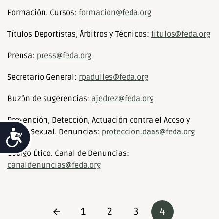
Formación. Cursos:
formacion@feda.org
Títulos Deportistas, Árbitros y Técnicos:
titulos@feda.org
Prensa:
press@feda.org
Secretario General:
rpadulles@feda.org
Buzón de sugerencias:
ajedrez@feda.org
Prevención, Detección, Actuación contra el Acoso y
Abuso Sexual. Denuncias:
proteccion.daas@feda.org
Accesibilidad
Código Ético. Canal de Denuncias:
canaldenuncias@feda.org
1
2
3
4