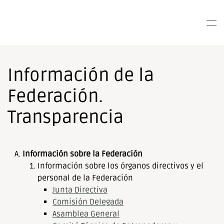
Nota:
este
Skip to main content
sitio
web
incluye
un
Información de la
sistema
de
Federación.
accesibilidad.
Transparencia
Información sobre la Federación
Información sobre los órganos directivos y el
personal de la Federación
Junta Directiva
Comisión Delegada
Asamblea General