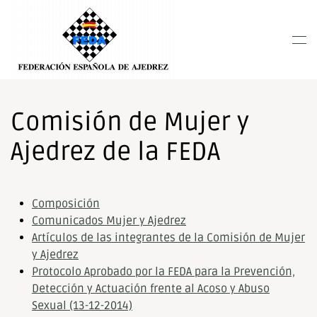
Nota:
este
Skip to main content
sitio
web
incluye
un
sistema
Comisión de Mujer y
de
Ajedrez de la FEDA
accesibilidad.
Composición
Comunicados Mujer y Ajedrez
Artículos de las integrantes de la Comisión de Mujer
y Ajedrez
Protocolo Aprobado por la FEDA para la Prevención,
Detección y Actuación frente al Acoso y Abuso
Sexual (13-12-2014)