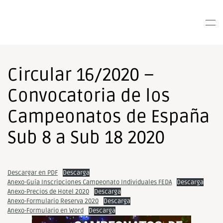
Nota:
este
Skip to main content
sitio
web
incluye
un
Circular 16/2020 –
sistema
de
Convocatoria de los
accesibilidad.
Campeonatos de España
Sub 8 a Sub 18 2020
Descargar en PDF
Descarga
Anexo-Guía Inscripciones Campeonato Individuales FEDA
Descarga
Anexo-Precios de Hotel 2020
Descarga
Anexo-Formulario Reserva 2020
Descarga
Anexo-Formulario en Word
Descarga