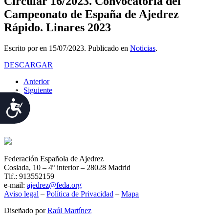
Circular 16/2023. Convocatoria del
Campeonato de España de Ajedrez
Rápido. Linares 2023
Escrito por
en
15/07/2023
. Publicado en
Noticias
.
DESCARGAR
Anterior
Siguiente
Accesibilidad
Federación Española de Ajedrez
Coslada, 10 – 4º interior – 28028 Madrid
Tlf.: 913552159
e-mail:
ajedrez@feda.org
Aviso legal
–
Política de Privacidad
–
Mapa
Diseñado por
Raúl Martínez