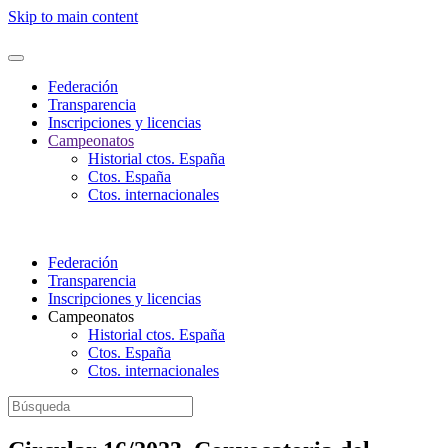
Nota:
Skip to main content
este
sitio
web
incluye
Federación
un
Transparencia
sistema
Inscripciones y licencias
de
Campeonatos
accesibilidad.
Historial ctos. España
Ctos. España
Ctos. internacionales
Federación
Transparencia
Inscripciones y licencias
Campeonatos
Historial ctos. España
Ctos. España
Ctos. internacionales