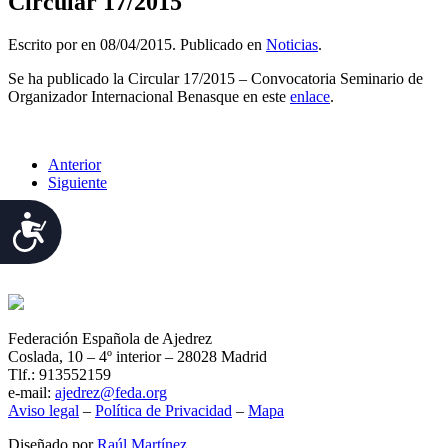
Circular 17/2015
Escrito por
en
08/04/2015
. Publicado en
Noticias
.
Se ha publicado la Circular 17/2015 – Convocatoria Seminario de
Organizador Internacional Benasque en este
enlace
.
Anterior
Siguiente
Accesibilidad
Federación Española de Ajedrez
Coslada, 10 – 4º interior – 28028 Madrid
Tlf.: 913552159
e-mail:
ajedrez@feda.org
Aviso legal
–
Política de Privacidad
–
Mapa
Diseñado por
Raúl Martínez