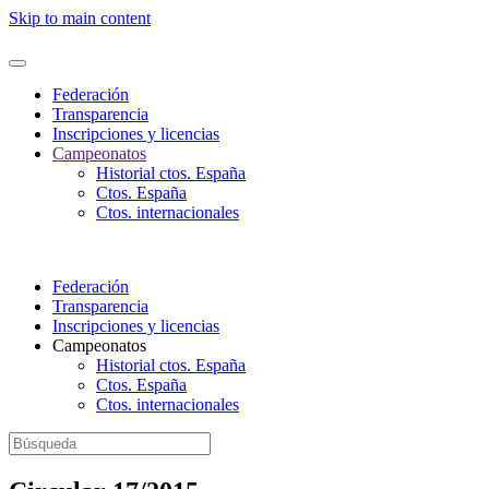
Nota:
Skip to main content
este
sitio
web
incluye
Federación
un
Transparencia
sistema
Inscripciones y licencias
de
Campeonatos
accesibilidad.
Historial ctos. España
Ctos. España
Ctos. internacionales
Federación
Transparencia
Inscripciones y licencias
Campeonatos
Historial ctos. España
Ctos. España
Ctos. internacionales