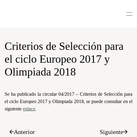
Nota:
este
Skip to main content
sitio
web
incluye
un
Criterios de Selección para
sistema
de
el ciclo Europeo 2017 y
accesibilidad.
Olimpiada 2018
Se ha publicado la circular 04/2017 – Criterios de Selección para
el ciclo Europeo 2017 y Olimpiada 2018, se puede consultar en el
siguiente
enlace
.
Anterior
Siguiente