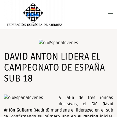
Nota:
este
Skip to main content
sitio
web
incluye
un
sistema
de
accesibilidad.
DAVID ANTON LIDERA EL
CAMPEONATO DE ESPAÑA
SUB 18
A falta de tres rondas
decisivas, el GM
David
Antón Guijarro
(Madrid) mantiene el liderazgo en el sub
18, confirmando su número uno en el ranking inicial,