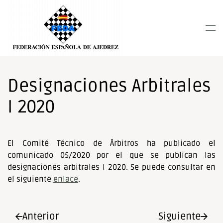
Nota:
este
Skip to main content
sitio
web
incluye
un
sistema
Designaciones Arbitrales
de
I 2020
accesibilidad.
El Comité Técnico de Árbitros ha publicado el
comunicado 05/2020 por el que se publican las
designaciones arbitrales I 2020. Se puede consultar en
el siguiente
enlace
.
Anterior
Siguiente