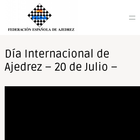
Nota:
este
Skip to main content
sitio
web
incluye
un
sistema
Día Internacional de
de
Ajedrez – 20 de Julio –
accesibilidad.