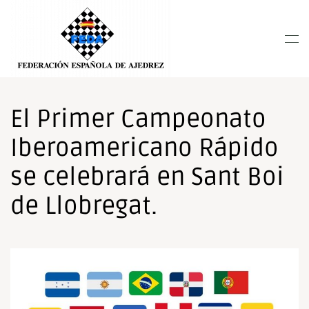
Nota:
este
Skip to main content
sitio
web
incluye
un
sistema
El Primer Campeonato
de
Iberoamericano Rápido
accesibilidad.
se celebrará en Sant Boi
de Llobregat.