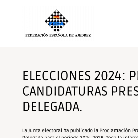
Nota:
este
Skip to main content
sitio
web
incluye
un
sistema
de
accesibilidad.
Presione
ELECCIONES 2024: 
Control-
F11
CANDIDATURAS PRES
para
ajustar
DELEGADA.
el
sitio
web
a
La Junta electoral ha publicado la Proclamación P
las