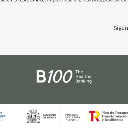
mación en este enlace:
https://feda.org/feda2k16/proceso-ele
Sigui