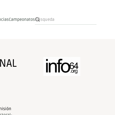
ncias
Campeonatos
NAL
misión