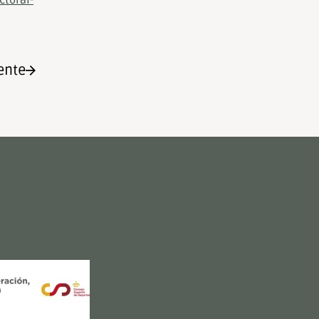
ctoral-
ente