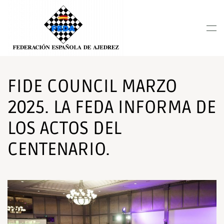
Nota:
este
Skip to main content
sitio
web
incluye
un
sistema
FIDE COUNCIL MARZO
de
2025. LA FEDA INFORMA DE
accesibilidad.
LOS ACTOS DEL
CENTENARIO.