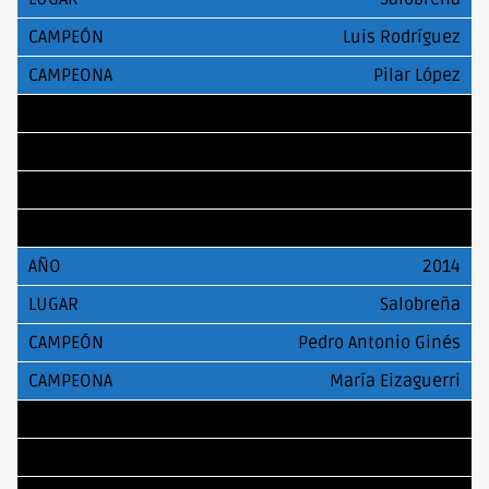
Luis Rodríguez
Pilar López
2013
Salobreña
Jonas Prado
María Eizaguerri
2014
Salobreña
Pedro Antonio Ginés
María Eizaguerri
2015
Salobreña