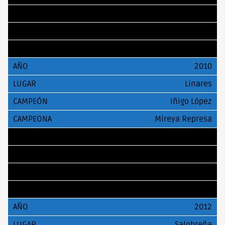
Granada
Antonio Rodríguez
Cristina Cabrera
2010
Linares
Iñigo López
Mireya Represa
2011
Padrón
Francisco Orantes
Mireya Represa
2012
Salobreña