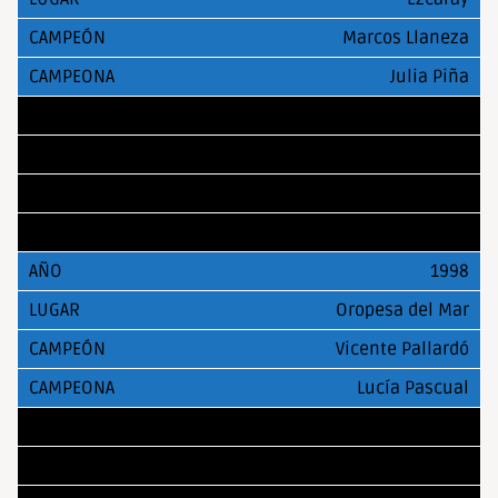
Marcos Llaneza
Julia Piña
1997
Santiago de Compostela
Marcos Llaneza
Sabrina Vega
1998
Oropesa del Mar
Vicente Pallardó
Lucía Pascual
1999
Oropesa del Mar