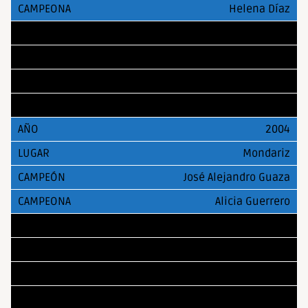
Helena Díaz
2003
Mondariz
Pedro López
Laura Collado
2004
Mondariz
José Alejandro Guaza
Alicia Guerrero
2005
Mondariz
Marc Sánchez
Amalia Aranaz