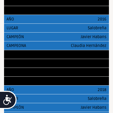
Lin Yingrui
Lulu Zhou
2016
Salobreña
Javier Habans
Claudia Hernández
2017
Salobreña
Javier Habans
Sofía Otero
2018
Accesibilidad
Salobreña
Javier Habans