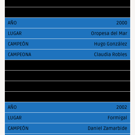
David Lariño
Isabel Gil
2000
Oropesa del Mar
Hugo González
Claudia Robles
2001
Oropesa del Mar
David Recuero
Anabel Guadamuro
2002
Formigal
Daniel Zamarbide