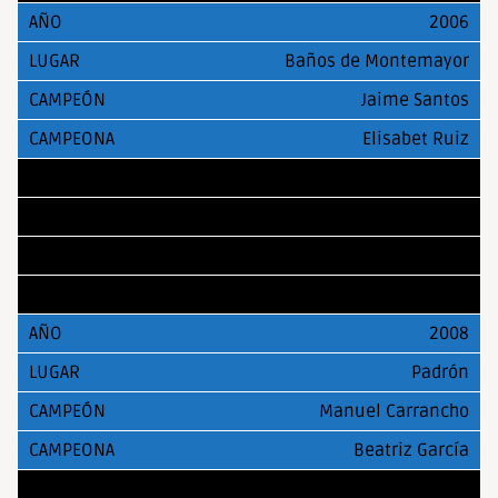
2006
Baños de Montemayor
Jaime Santos
Elisabet Ruiz
2007
Linares
Javier Herrera
Johanna Capote
2008
Padrón
Manuel Carrancho
Beatriz García
2009