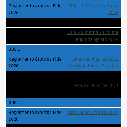
C04-1-2-3 Sistema Suizo
2026
C.04.6 Sistema Suizo por
equipos Agosto 2024
Leyes del Ajedrez 2023
Bilingüe Inglés-Español
Leyes del Ajedrez 2023
Manual del Árbitro 2024.