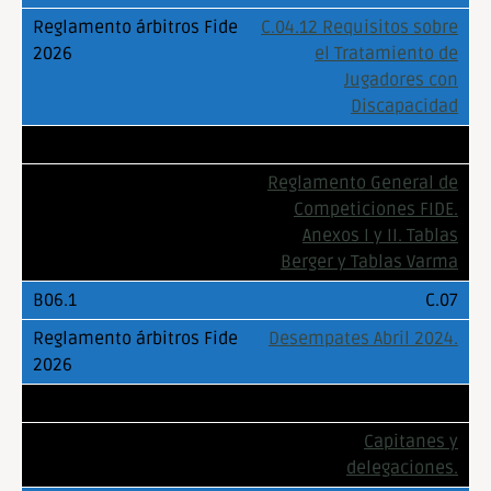
C.04.12 Requisitos sobre
el Tratamiento de
Jugadores con
Discapacidad
C.05
Reglamento General de
Competiciones FIDE.
Anexos I y II. Tablas
Berger y Tablas Varma
C.07
Desempates Abril 2024.
C.10
Capitanes y
delegaciones.