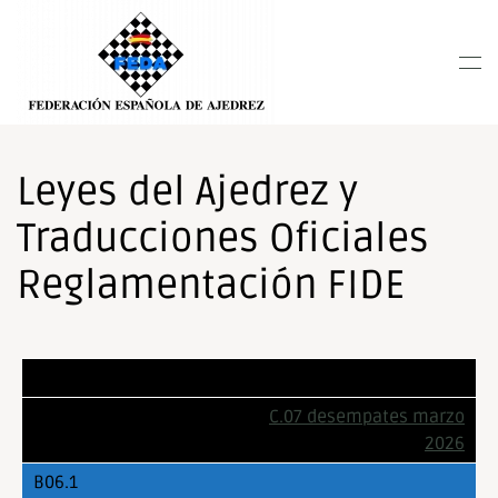
Nota:
este
Skip to main content
sitio
web
incluye
un
sistema
Leyes del Ajedrez y
de
Traducciones Oficiales
accesibilidad.
Reglamentación FIDE
C.07 desempates marzo
2026