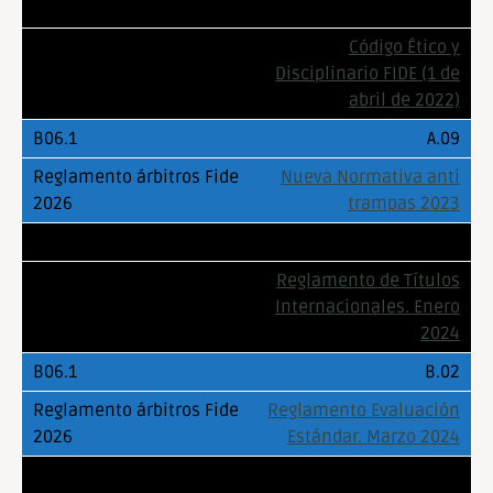
A.08
Código Ético y
Disciplinario FIDE (1 de
abril de 2022)
A.09
Nueva Normativa anti
trampas 2023
B.01
Reglamento de Títulos
Internacionales. Enero
2024
B.02
Reglamento Evaluación
Estándar. Marzo 2024