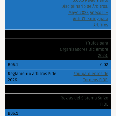
B.06.5 Reglamento
Disciplinario de Árbitros.
Mayo 2023
Anexo II –
Anti-Cheating para
Árbitros
B.09
Títulos para
Organizadores Diciembre
2023.
C.02
Equipamientos de
Torneos FIDE.
C.04
Reglas del Sistema Suizo
FIDE