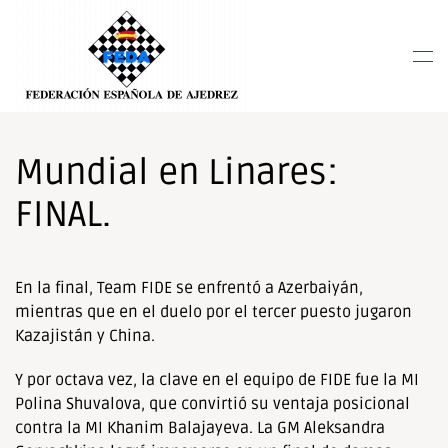
Nota:
este
Skip to main content
sitio
web
incluye
un
sistema
Mundial en Linares:
de
FINAL.
accesibilidad.
En la final, Team FIDE se enfrentó a Azerbaiyán,
mientras que en el duelo por el tercer puesto jugaron
Kazajistán y China.
Y por octava vez, la clave en el equipo de FIDE fue la MI
Polina Shuvalova, que convirtió su ventaja posicional
contra la MI Khanim Balajayeva. La GM Aleksandra