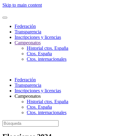
Nota:
Skip to main content
este
sitio
web
incluye
Federación
un
Transparencia
sistema
Inscripciones y licencias
de
Campeonatos
accesibilidad.
Historial ctos. España
Presione
Ctos. España
Control-
Ctos. internacionales
F11
para
ajustar
el
Federación
sitio
Transparencia
web
Inscripciones y licencias
a
Campeonatos
las
Historial ctos. España
personas
Ctos. España
con
Ctos. internacionales
discapacidad
visual
que
están