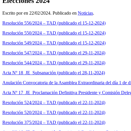
Elecciones 2024
usando
un
Escrito por
en
22/02/2024
. Publicado en
Noticias
.
lector
de
Resolución 556/2024 – TAD (publicado el 15-12-2024)
pantalla;
Presione
Resolución 550/2024 – TAD (publicado el 15-12-2024)
Control-
F10
Resolución 549/2024 – TAD (publicado el 15-12-2024)
para
abrir
Resolución 547/2024 – TAD (publicado el 29-11-2024)
un
menú
Resolución 544/2024 – TAD (publicado el 29-11-2024)
de
accesibilidad.
Acta Nº 18_JE_Subsanación (publicado el 28-11-2024)
Anulación Convocatoria de la Asamblea Extraordinaria del día 1 de d
Acta Nº 17_JE_Proclamación Definitiva Presidente y Comisión Deleg
Resolución 524/2024 – TAD (publicado el 22-11-2024)
Resolución 520/2024 – TAD (publicado el 22-11-2024)
Resolución 375/2024 – TAD (publicado el 22-11-2024)