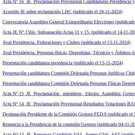
Acta Nº 16_JE_Proclamación Provisional Candidaturas Presidencia y
Acuerdo JE sobre reclamación LHC (publicado el 18-11-2024)
Convocatoria Asamblea General Extraordinaria Elecciones (publicado
Acta JE Nº 15bis_Subsanación Actas 11 y 15. (publicado el 14-11-20
Aval Presidencia. Federaciones y Clubes (publicado el 13-11-2024)
Aval Presidencia. Personas físicas, Deportistas, Técnicos y Árbitros 
Presentación candidatura presidencia (publicado el 13-11-2024)
Presentación candidatura Comisión Delegada Personas Jurídicas Club
Presentación candidatura Comisión Delegada Personas Físicas Deporti
Acta Nº 15_JE_Proclamación _miembros _Electos_Asamblea_General
Acta Nº 14_JE_Proclamación Provisional Resultados Votaciones BA
Designación Presidente de la Comisión Gestora FEDA (publicado el 
Renuncia a la Presidencia de la comisión Gestora (publicado 04-11-2
Acta Nº 13_JE_Renuncia Candidato VAL. Sorteo Club_AST (public