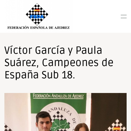
Nota:
este
Skip to main content
sitio
web
incluye
un
sistema
Víctor García y Paula
de
Suárez, Campeones de
accesibilidad.
España Sub 18.