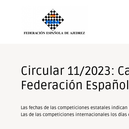
Nota:
este
Skip to main content
sitio
web
incluye
un
sistema
de
accesibilidad.
Presione
Circular 11/2023: C
Control-
F11
Federación Español
para
ajustar
el
sitio
Las fechas de las competiciones estatales indican dí
web
Las de las competiciones internacionales los días 
a
las