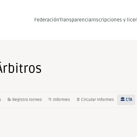
Federación
Transparencia
Inscripciones y lice
rbitros
s
📝 Registro torneo
📁 Informes
📄 Circular Informes
🏛️ CTA