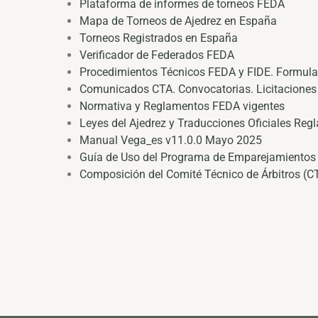
Plataforma de informes de torneos FEDA
personas
Mapa de Torneos de Ajedrez en España
con
Torneos Registrados en España
discapacidad
Verificador de Federados FEDA
visual
Procedimientos Técnicos FEDA y FIDE. Formular
que
Comunicados CTA. Convocatorias. Licitaciones
están
Normativa y Reglamentos FEDA vigentes
usando
Leyes del Ajedrez y Traducciones Oficiales Re
un
Manual Vega_es v11.0.0 Mayo 2025
lector
Guía de Uso del Programa de Emparejamientos 
de
Composición del Comité Técnico de Árbitros (C
pantalla;
Presione
Control-
F10
para
abrir
un
menú